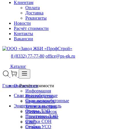
Клиентам
Оплата
Доставка
Реквизиты
Новости
Расчёт стоимости
Контакты
Вакансии
8 (8332) 77-77-80
office@ps-gk.ru
Каталог
Главная
О компании
-
Расчёт стоимости
Информация
Сваи железобетонные
Производство
Сваи железобетонные
Недвижимость
Энергетическая отрасль
Бетон и раствор
Опоры ЛЭП
Щебень и песок
Приставки ЛЭП
Проектирование
Стойки СОН
ИЖС
Стойки УСО
Отзывы