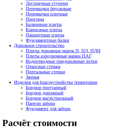
Лестничные ступени
Перемычки брусковые
Перемычки плитные
Прогоны
Балконные плиты
Карнизные плиты
Парапетные плиты
Фундаментные балки
Дорожное строительство
Плиты дорожные марок П, ПД, ПДН
Плиты аэродромные марки ПАГ
Водоотводные придорожные лотки
Откосные стенки
Портальные стенки
Звенья
Изделия для благоустройства территории
Бордюр тротуарный
Бордюр дорожный
Бордюр магистральный
Панели забора
Фундамент для забора
Расчёт стоимости