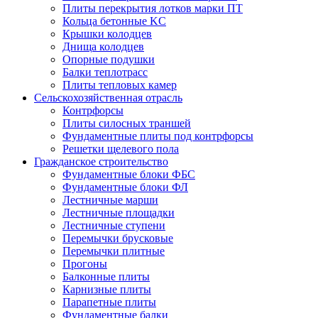
Плиты перекрытия лотков марки ПТ
Кольца бетонные KC
Крышки колодцев
Днища колодцев
Опорные подушки
Балки теплотрасс
Плиты тепловых камер
Сельскохозяйственная отрасль
Контрфорсы
Плиты силосных траншей
Фундаментные плиты под контрфорсы
Решетки щелевого пола
Гражданское строительство
Фундаментные блоки ФБС
Фундаментные блоки ФЛ
Лестничные марши
Лестничные площадки
Лестничные ступени
Перемычки брусковые
Перемычки плитные
Прогоны
Балконные плиты
Карнизные плиты
Парапетные плиты
Фундаментные балки