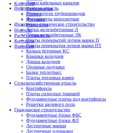
Лотки кабельных каналов
Клиентам
Нефтегазовая отрасль
Информация
Утяжелители трубопроводов
Оплата
Фундаменты монолитные
Доставка
Инженерно-техническое строительство
Реквизиты
Лотки железобетонные Л
Новости
Лотки железобетонные ЛК
Расчёт стоимости
Плиты перекрытий лотков марки П
Контакты
Плиты перекрытия лотков марки ПТ
Вакансии
Кольца бетонные KC
Крышки колодцев
Днища колодцев
Опорные подушки
Балки теплотрасс
Плиты тепловых камер
Сельскохозяйственная отрасль
Контрфорсы
Плиты силосных траншей
Фундаментные плиты под контрфорсы
Решетки щелевого пола
Гражданское строительство
Фундаментные блоки ФБС
Фундаментные блоки ФЛ
Лестничные марши
Лестничные площадки