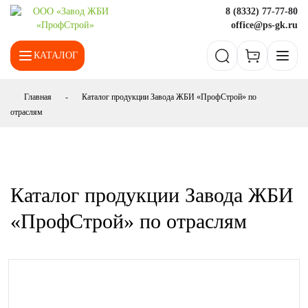
8 (8332) 77-77-80
office@ps-gk.ru
КАТАЛОГ
О компании
Главная
-
Каталог продукции Завода ЖБИ «ПрофСтрой» по
отраслям
Клиентам
Информация
Информация
Новости
Производство
Каталог продукции Завода ЖБИ
Оплата
Расчёт стоимости
Недвижимость
«ПрофСтрой» по отраслям
Доставка
Контакты
Бетон и раствор
Реквизиты
Вакансии
Щебень и песок