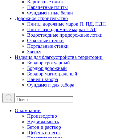
Карнизные плиты
Парапетные плиты
Фундаментные балки
Дорожное строительство
Плиты дорожные марок П, ПД, ПДН
Плиты аэродромные марки ПАГ
Водоотводные придорожные лотки
Откосные стенки
Портальные стенки
Звенья
Изделия для благоустройства территории
Бордюр тротуарный
Бордюр дорожный
Бордюр магистральный
Панели забора
Фундамент для забора
О компании
Производство
Недвижимость
Бетон и раствор
Щебень и песок