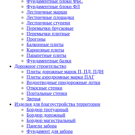
Фундаментные блоки ФБС
Фундаментные блоки ФЛ
Лестничные марши
Лестничные площадки
Лестничные ступени
Перемычки брусковые
Перемычки плитные
Прогоны
Балконные плиты
Карнизные плиты
Парапетные плиты
Фундаментные балки
Дорожное строительство
Плиты дорожные марок П, ПД, ПДН
Плиты аэродромные марки ПАГ
Водоотводные придорожные лотки
Откосные стенки
Портальные стенки
Звенья
Изделия для благоустройства территории
Бордюр тротуарный
Бордюр дорожный
Бордюр магистральный
Панели забора
Фундамент для забора