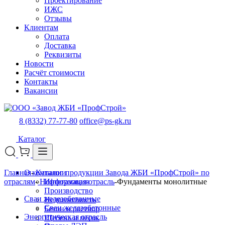
Проектирование
ИЖС
Отзывы
Клиентам
Оплата
Доставка
Реквизиты
Новости
Расчёт стоимости
Контакты
Вакансии
8 (8332) 77-77-80
office@ps-gk.ru
Каталог
Главная
О компании
-
Каталог продукции Завода ЖБИ «ПрофСтрой» по
отраслям
-
Нефтегазовая отрасль
Информация
-
Фундаменты монолитные
Производство
Сваи железобетонные
Недвижимость
Сваи железобетонные
Бетон и раствор
Энергетическая отрасль
Щебень и песок