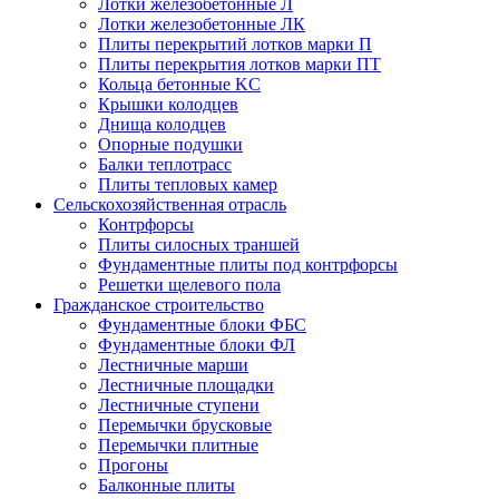
Лотки железобетонные Л
Лотки железобетонные ЛК
Плиты перекрытий лотков марки П
Плиты перекрытия лотков марки ПТ
Кольца бетонные KC
Крышки колодцев
Днища колодцев
Опорные подушки
Балки теплотрасс
Плиты тепловых камер
Сельскохозяйственная отрасль
Контрфорсы
Плиты силосных траншей
Фундаментные плиты под контрфорсы
Решетки щелевого пола
Гражданское строительство
Фундаментные блоки ФБС
Фундаментные блоки ФЛ
Лестничные марши
Лестничные площадки
Лестничные ступени
Перемычки брусковые
Перемычки плитные
Прогоны
Балконные плиты