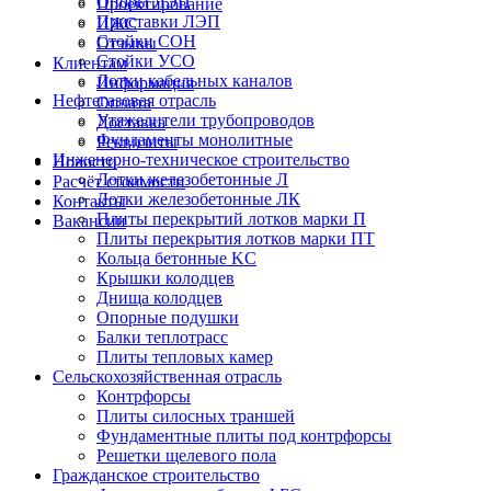
Опоры ЛЭП
Проектирование
Приставки ЛЭП
ИЖС
Стойки СОН
Отзывы
Стойки УСО
Клиентам
Лотки кабельных каналов
Информация
Нефтегазовая отрасль
Оплата
Утяжелители трубопроводов
Доставка
Фундаменты монолитные
Реквизиты
Инженерно-техническое строительство
Новости
Лотки железобетонные Л
Расчёт стоимости
Лотки железобетонные ЛК
Контакты
Плиты перекрытий лотков марки П
Вакансии
Плиты перекрытия лотков марки ПТ
Кольца бетонные KC
Крышки колодцев
Днища колодцев
Опорные подушки
Балки теплотрасс
Плиты тепловых камер
Сельскохозяйственная отрасль
Контрфорсы
Плиты силосных траншей
Фундаментные плиты под контрфорсы
Решетки щелевого пола
Гражданское строительство