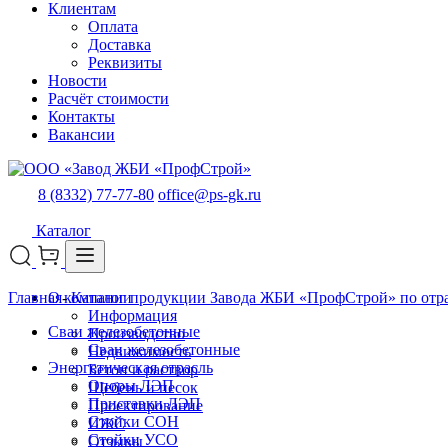
Клиентам
Оплата
Доставка
Реквизиты
Новости
Расчёт стоимости
Контакты
Вакансии
8 (8332) 77-77-80
office@ps-gk.ru
Каталог
Главная
О компании
-
Каталог продукции Завода ЖБИ «ПрофСтрой» по отр
Информация
Сваи железобетонные
Производство
Сваи железобетонные
Недвижимость
Энергетическая отрасль
Бетон и раствор
Опоры ЛЭП
Щебень и песок
Приставки ЛЭП
Проектирование
Стойки СОН
ИЖС
Стойки УСО
Отзывы