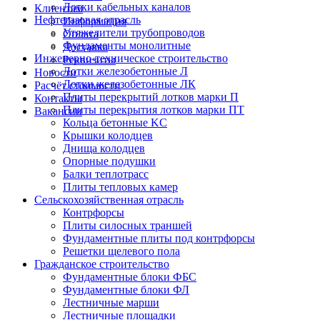
Лотки кабельных каналов
Клиентам
Нефтегазовая отрасль
Информация
Утяжелители трубопроводов
Оплата
Фундаменты монолитные
Доставка
Инженерно-техническое строительство
Реквизиты
Лотки железобетонные Л
Новости
Лотки железобетонные ЛК
Расчёт стоимости
Плиты перекрытий лотков марки П
Контакты
Плиты перекрытия лотков марки ПТ
Вакансии
Кольца бетонные KC
Крышки колодцев
Днища колодцев
Опорные подушки
Балки теплотрасс
Плиты тепловых камер
Сельскохозяйственная отрасль
Контрфорсы
Плиты силосных траншей
Фундаментные плиты под контрфорсы
Решетки щелевого пола
Гражданское строительство
Фундаментные блоки ФБС
Фундаментные блоки ФЛ
Лестничные марши
Лестничные площадки