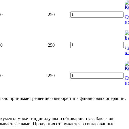
00
250
Д
в 
00
250
Д
в 
00
250
Д
в 
ельно принимает решение о выборе типа финансовых операций.
окумента может индивидуально обговариваться. Заказчик
зывается с вами. Продукция отгружается в согласованные