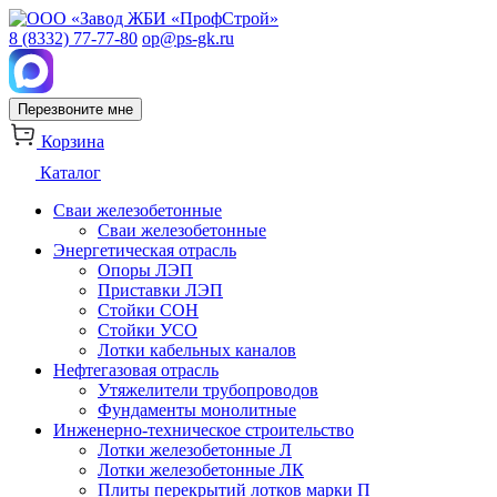
8 (8332) 77-77-80
op@ps-gk.ru
Перезвоните мне
Корзина
Каталог
Сваи железобетонные
Сваи железобетонные
Энергетическая отрасль
Опоры ЛЭП
Приставки ЛЭП
Стойки СОН
Стойки УСО
Лотки кабельных каналов
Нефтегазовая отрасль
Утяжелители трубопроводов
Фундаменты монолитные
Инженерно-техническое строительство
Лотки железобетонные Л
Лотки железобетонные ЛК
Плиты перекрытий лотков марки П