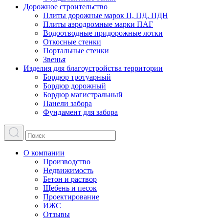
Дорожное строительство
Плиты дорожные марок П, ПД, ПДН
Плиты аэродромные марки ПАГ
Водоотводные придорожные лотки
Откосные стенки
Портальные стенки
Звенья
Изделия для благоустройства территории
Бордюр тротуарный
Бордюр дорожный
Бордюр магистральный
Панели забора
Фундамент для забора
О компании
Производство
Недвижимость
Бетон и раствор
Щебень и песок
Проектирование
ИЖС
Отзывы