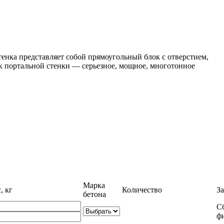
енка представляет собой прямоугольный блок с отверстием,
к портальной стенки — серьезное, мощное, многотонное
Марка
, кг
Количество
За
бетона
С
ф