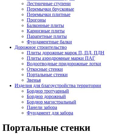
Лестничные ступени
Перемычки брусковые
Перемычки плитные
Прогоны
Балконные плиты
Карнизные плиты
Парапетные плиты
Фундаментные балки
Дорожное строительство
Плиты дорожные марок П, ПД, ПДН
Плиты аэродромные марки ПАГ
Водоотводные придорожные лотки
Откосные стенки
Портальные стенки
Звенья
Изделия для благоустройства территории
Бордюр тротуарный
Бордюр дорожный
Бордюр магистральный
Панели забора
Фундамент для забора
Портальные стенки