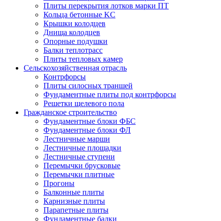
Плиты перекрытия лотков марки ПТ
Кольца бетонные KC
Крышки колодцев
Днища колодцев
Опорные подушки
Балки теплотрасс
Плиты тепловых камер
Сельскохозяйственная отрасль
Контрфорсы
Плиты силосных траншей
Фундаментные плиты под контрфорсы
Решетки щелевого пола
Гражданское строительство
Фундаментные блоки ФБС
Фундаментные блоки ФЛ
Лестничные марши
Лестничные площадки
Лестничные ступени
Перемычки брусковые
Перемычки плитные
Прогоны
Балконные плиты
Карнизные плиты
Парапетные плиты
Фундаментные балки