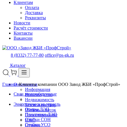
Клиентам
Оплата
Доставка
Реквизиты
Новости
Расчёт стоимости
Контакты
Вакансии
8 (8332) 77-77-80
office@ps-gk.ru
Каталог
Главная
О компании
-
Клиенты компании ООО Завод ЖБИ «ПрофСтрой»
Информация
Сваи железобетонные
Производство
Недвижимость
Энергетическая отрасль
Бетон и раствор
Опоры ЛЭП
Щебень и песок
Приставки ЛЭП
Проектирование
Стойки СОН
ИЖС
Стойки УСО
Отзывы