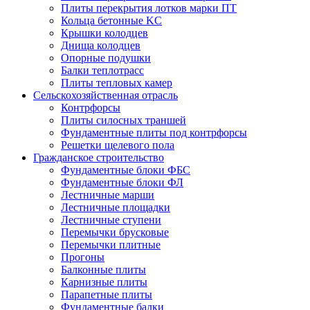
Плиты перекрытия лотков марки ПТ
Кольца бетонные KC
Крышки колодцев
Днища колодцев
Опорные подушки
Балки теплотрасс
Плиты тепловых камер
Сельскохозяйственная отрасль
Контрфорсы
Плиты силосных траншей
Фундаментные плиты под контрфорсы
Решетки щелевого пола
Гражданское строительство
Фундаментные блоки ФБС
Фундаментные блоки ФЛ
Лестничные марши
Лестничные площадки
Лестничные ступени
Перемычки брусковые
Перемычки плитные
Прогоны
Балконные плиты
Карнизные плиты
Парапетные плиты
Фундаментные балки