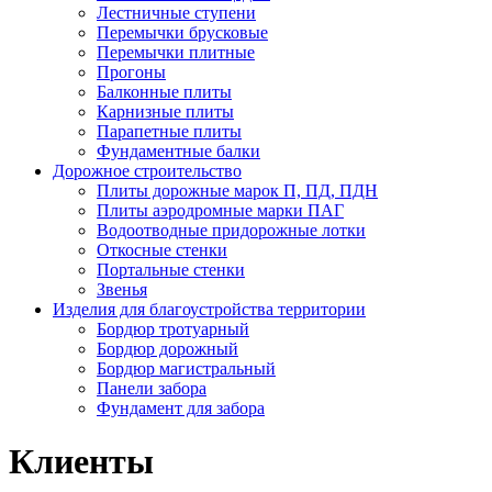
Лестничные ступени
Перемычки брусковые
Перемычки плитные
Прогоны
Балконные плиты
Карнизные плиты
Парапетные плиты
Фундаментные балки
Дорожное строительство
Плиты дорожные марок П, ПД, ПДН
Плиты аэродромные марки ПАГ
Водоотводные придорожные лотки
Откосные стенки
Портальные стенки
Звенья
Изделия для благоустройства территории
Бордюр тротуарный
Бордюр дорожный
Бордюр магистральный
Панели забора
Фундамент для забора
Клиенты