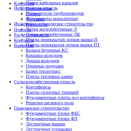
Лотки кабельных каналов
Клиентам
Нефтегазовая отрасль
Информация
Утяжелители трубопроводов
Оплата
Фундаменты монолитные
Доставка
Инженерно-техническое строительство
Реквизиты
Лотки железобетонные Л
Новости
Лотки железобетонные ЛК
Расчёт стоимости
Плиты перекрытий лотков марки П
Контакты
Плиты перекрытия лотков марки ПТ
Вакансии
Кольца бетонные KC
Крышки колодцев
Днища колодцев
Опорные подушки
Балки теплотрасс
Плиты тепловых камер
Сельскохозяйственная отрасль
Контрфорсы
Плиты силосных траншей
Фундаментные плиты под контрфорсы
Решетки щелевого пола
Гражданское строительство
Фундаментные блоки ФБС
Фундаментные блоки ФЛ
Лестничные марши
Лестничные площадки