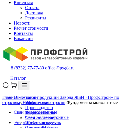
Клиентам
Оплата
Доставка
Реквизиты
Новости
Расчёт стоимости
Контакты
Вакансии
8 (8332) 77-77-80
office@ps-gk.ru
Каталог
Главная
О компании
-
Каталог продукции Завода ЖБИ «ПрофСтрой» по
отраслям
-
Нефтегазовая отрасль
Информация
-
Фундаменты монолитные
Производство
Сваи железобетонные
Недвижимость
Сваи железобетонные
Бетон и раствор
Энергетическая отрасль
Щебень и песок
Опоры ЛЭП