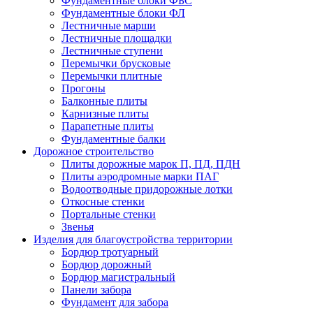
Фундаментные блоки ФБС
Фундаментные блоки ФЛ
Лестничные марши
Лестничные площадки
Лестничные ступени
Перемычки брусковые
Перемычки плитные
Прогоны
Балконные плиты
Карнизные плиты
Парапетные плиты
Фундаментные балки
Дорожное строительство
Плиты дорожные марок П, ПД, ПДН
Плиты аэродромные марки ПАГ
Водоотводные придорожные лотки
Откосные стенки
Портальные стенки
Звенья
Изделия для благоустройства территории
Бордюр тротуарный
Бордюр дорожный
Бордюр магистральный
Панели забора
Фундамент для забора