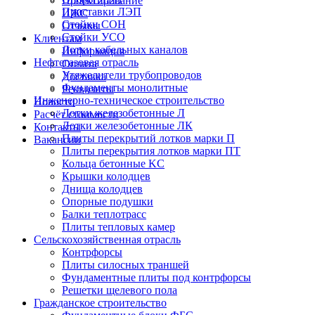
Проектирование
Приставки ЛЭП
ИЖС
Стойки СОН
Отзывы
Стойки УСО
Клиентам
Лотки кабельных каналов
Информация
Нефтегазовая отрасль
Оплата
Утяжелители трубопроводов
Доставка
Фундаменты монолитные
Реквизиты
Инженерно-техническое строительство
Новости
Лотки железобетонные Л
Расчёт стоимости
Лотки железобетонные ЛК
Контакты
Плиты перекрытий лотков марки П
Вакансии
Плиты перекрытия лотков марки ПТ
Кольца бетонные KC
Крышки колодцев
Днища колодцев
Опорные подушки
Балки теплотрасс
Плиты тепловых камер
Сельскохозяйственная отрасль
Контрфорсы
Плиты силосных траншей
Фундаментные плиты под контрфорсы
Решетки щелевого пола
Гражданское строительство