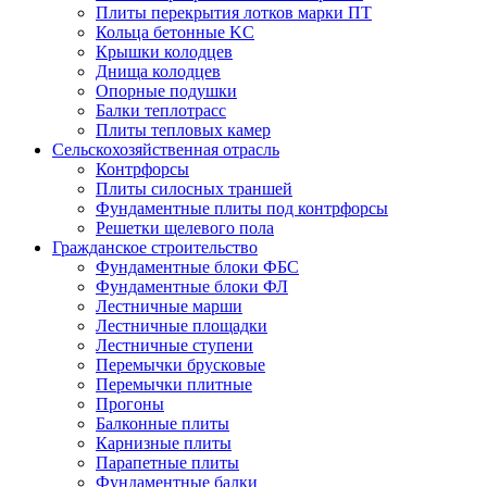
Плиты перекрытия лотков марки ПТ
Кольца бетонные KC
Крышки колодцев
Днища колодцев
Опорные подушки
Балки теплотрасс
Плиты тепловых камер
Сельскохозяйственная отрасль
Контрфорсы
Плиты силосных траншей
Фундаментные плиты под контрфорсы
Решетки щелевого пола
Гражданское строительство
Фундаментные блоки ФБС
Фундаментные блоки ФЛ
Лестничные марши
Лестничные площадки
Лестничные ступени
Перемычки брусковые
Перемычки плитные
Прогоны
Балконные плиты
Карнизные плиты
Парапетные плиты
Фундаментные балки