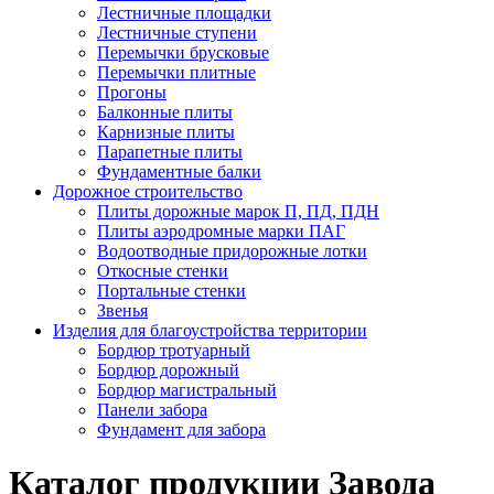
Лестничные площадки
Лестничные ступени
Перемычки брусковые
Перемычки плитные
Прогоны
Балконные плиты
Карнизные плиты
Парапетные плиты
Фундаментные балки
Дорожное строительство
Плиты дорожные марок П, ПД, ПДН
Плиты аэродромные марки ПАГ
Водоотводные придорожные лотки
Откосные стенки
Портальные стенки
Звенья
Изделия для благоустройства территории
Бордюр тротуарный
Бордюр дорожный
Бордюр магистральный
Панели забора
Фундамент для забора
Каталог продукции Завода