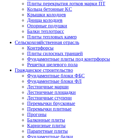
Плиты перекрытия лотков марки ПТ
Кольца бетонные KC
Крышки колодцев
Днища колодцев
Опорные подушки
Балки теплотрасс
Плиты тепловых камер
Сельскохозяйственная отрасль
Контрфорсы
Плиты силосных траншей
Фундаментные плиты под контрфорсы
Решетки щелевого пола
Гражданское строительство
Фундаментные блоки ФБС
Фундаментные блоки ФЛ
Лестничные марши
Лестничные площадки
Лестничные ступени
Перемычки брусковые
Перемычки плитные
Прогоны
Балконные плиты
Карнизные плиты
Парапетные плиты
Фундаментные балки