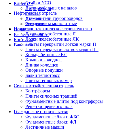
Стойки УСО
Клиентам
Лотки кабельных каналов
Информация
Нефтегазовая отрасль
Оплата
Утяжелители трубопроводов
Доставка
Фундаменты монолитные
Реквизиты
Инженерно-техническое строительство
Новости
Лотки железобетонные Л
Расчёт стоимости
Лотки железобетонные ЛК
Контакты
Плиты перекрытий лотков марки П
Вакансии
Плиты перекрытия лотков марки ПТ
Кольца бетонные KC
Крышки колодцев
Днища колодцев
Опорные подушки
Балки теплотрасс
Плиты тепловых камер
Сельскохозяйственная отрасль
Контрфорсы
Плиты силосных траншей
Фундаментные плиты под контрфорсы
Решетки щелевого пола
Гражданское строительство
Фундаментные блоки ФБС
Фундаментные блоки ФЛ
Лестничные марши