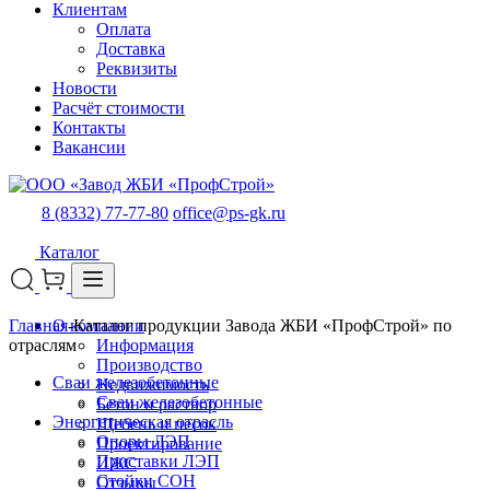
Клиентам
Оплата
Доставка
Реквизиты
Новости
Расчёт стоимости
Контакты
Вакансии
8 (8332) 77-77-80
office@ps-gk.ru
Каталог
Главная
О компании
-
Каталог продукции Завода ЖБИ «ПрофСтрой» по
отраслям
Информация
Производство
Сваи железобетонные
Недвижимость
Сваи железобетонные
Бетон и раствор
Энергетическая отрасль
Щебень и песок
Опоры ЛЭП
Проектирование
Приставки ЛЭП
ИЖС
Стойки СОН
Отзывы