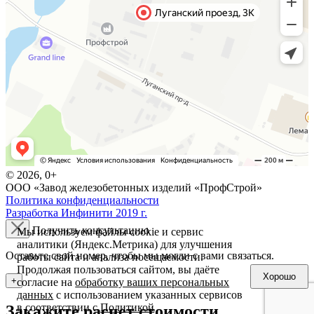
© 2026, 0+
ООО «Завод железобетонных изделий «ПрофСтрой»
Политика конфиденциальности
Разработка Инфинити 2019 г.
Получить консультацию
Мы используем файлы cookie и сервис
аналитики (Яндекс.Метрика) для улучшения
Оставьте свой номер, чтобы мы могли с вами связаться.
работы сайта и анализа посещаемости.
Продолжая пользоваться сайтом, вы даёте
Хорошо
+
согласие на
обработку ваших персональных
данных
с использованием указанных сервисов
в соответствии с
Политикой
Закажите расчет стоимости