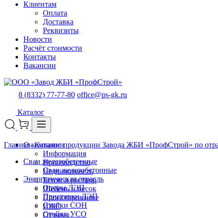
Клиентам
Оплата
Доставка
Реквизиты
Новости
Расчёт стоимости
Контакты
Вакансии
8 (8332) 77-77-80
office@ps-gk.ru
Каталог
Главная
О компании
-
Каталог продукции Завода ЖБИ «ПрофСтрой» по отр
Информация
Сваи железобетонные
Производство
Сваи железобетонные
Недвижимость
Энергетическая отрасль
Бетон и раствор
Опоры ЛЭП
Щебень и песок
Приставки ЛЭП
Проектирование
Стойки СОН
ИЖС
Стойки УСО
Отзывы