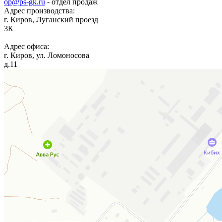
op@ps-gk.ru
- отдел продаж
Адрес производства:
г.
Киров
,
Луганский проезд
3К
Адрес офиса:
г.
Киров
,
ул. Ломоносова
д.11