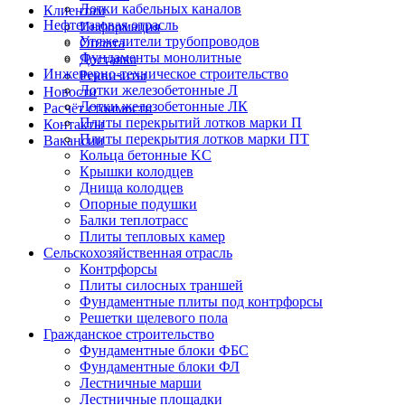
Лотки кабельных каналов
Клиентам
Нефтегазовая отрасль
Информация
Утяжелители трубопроводов
Оплата
Фундаменты монолитные
Доставка
Инженерно-техническое строительство
Реквизиты
Лотки железобетонные Л
Новости
Лотки железобетонные ЛК
Расчёт стоимости
Плиты перекрытий лотков марки П
Контакты
Плиты перекрытия лотков марки ПТ
Вакансии
Кольца бетонные KC
Крышки колодцев
Днища колодцев
Опорные подушки
Балки теплотрасс
Плиты тепловых камер
Сельскохозяйственная отрасль
Контрфорсы
Плиты силосных траншей
Фундаментные плиты под контрфорсы
Решетки щелевого пола
Гражданское строительство
Фундаментные блоки ФБС
Фундаментные блоки ФЛ
Лестничные марши
Лестничные площадки