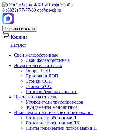
8 (8332) 77-77-80
op@ps-gk.ru
Перезвоните мне
Корзина
Каталог
Сваи железобетонные
Сваи железобетонные
Энергетическая отрасль
Опоры ЛЭП
Приставки ЛЭП
Стойки СОН
Стойки УСО
Лотки кабельных каналов
Нефтегазовая отрасль
Утяжелители трубопроводов
Фундаменты монолитные
Инженерно-техническое строительство
Лотки железобетонные Л
Лотки железобетонные ЛК
Плиты перекрытий лотков марки П