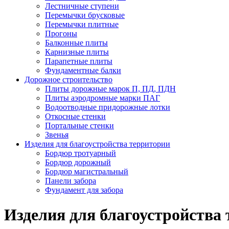
Лестничные ступени
Перемычки брусковые
Перемычки плитные
Прогоны
Балконные плиты
Карнизные плиты
Парапетные плиты
Фундаментные балки
Дорожное строительство
Плиты дорожные марок П, ПД, ПДН
Плиты аэродромные марки ПАГ
Водоотводные придорожные лотки
Откосные стенки
Портальные стенки
Звенья
Изделия для благоустройства территории
Бордюр тротуарный
Бордюр дорожный
Бордюр магистральный
Панели забора
Фундамент для забора
Изделия для благоустройства