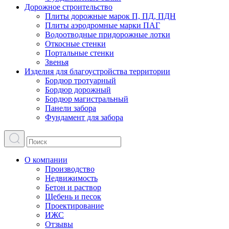
Дорожное строительство
Плиты дорожные марок П, ПД, ПДН
Плиты аэродромные марки ПАГ
Водоотводные придорожные лотки
Откосные стенки
Портальные стенки
Звенья
Изделия для благоустройства территории
Бордюр тротуарный
Бордюр дорожный
Бордюр магистральный
Панели забора
Фундамент для забора
О компании
Производство
Недвижимость
Бетон и раствор
Щебень и песок
Проектирование
ИЖС
Отзывы