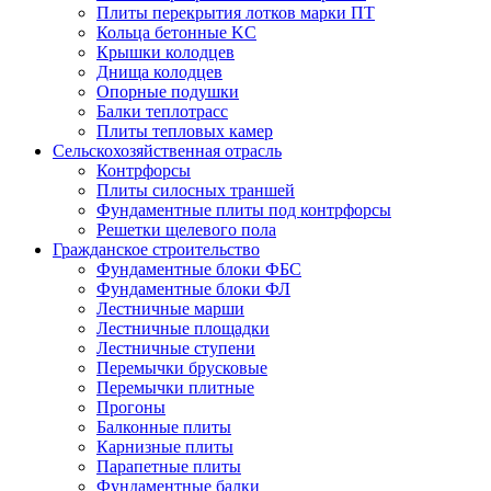
Плиты перекрытия лотков марки ПТ
Кольца бетонные KC
Крышки колодцев
Днища колодцев
Опорные подушки
Балки теплотрасс
Плиты тепловых камер
Сельскохозяйственная отрасль
Контрфорсы
Плиты силосных траншей
Фундаментные плиты под контрфорсы
Решетки щелевого пола
Гражданское строительство
Фундаментные блоки ФБС
Фундаментные блоки ФЛ
Лестничные марши
Лестничные площадки
Лестничные ступени
Перемычки брусковые
Перемычки плитные
Прогоны
Балконные плиты
Карнизные плиты
Парапетные плиты
Фундаментные балки