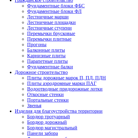
Гражданское строительство
Фундаментные блоки ФБС
Фундаментные блоки ФЛ
Лестничные марши
Лестничные площадки
Лестничные ступени
Перемычки брусковые
Перемычки плитные
Прогоны
Балконные плиты
Карнизные плиты
Парапетные плиты
Фундаментные балки
Дорожное строительство
Плиты дорожные марок П, ПД, ПДН
Плиты аэродромные марки ПАГ
Водоотводные придорожные лотки
Откосные стенки
Портальные стенки
Звенья
Изделия для благоустройства территории
Бордюр тротуарный
Бордюр дорожный
Бордюр магистральный
Панели забора