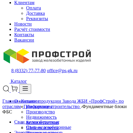
Клиентам
Оплата
Доставка
Реквизиты
Новости
Расчёт стоимости
Контакты
Вакансии
8 (8332) 77-77-80
office@ps-gk.ru
Каталог
Главная
О компании
-
Каталог продукции Завода ЖБИ «ПрофСтрой» по
отраслям
-
Гражданское строительство
Информация
-
Фундаментные блоки
ФБС
Производство
Недвижимость
Сваи железобетонные
Бетон и раствор
Сваи железобетонные
Щебень и песок
Энергетическая отрасль