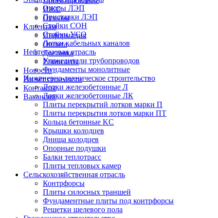
Проектирование
Опоры ЛЭП
ИЖС
Приставки ЛЭП
Отзывы
Стойки СОН
Клиентам
Стойки УСО
Информация
Лотки кабельных каналов
Оплата
Нефтегазовая отрасль
Доставка
Утяжелители трубопроводов
Реквизиты
Фундаменты монолитные
Новости
Инженерно-техническое строительство
Расчёт стоимости
Лотки железобетонные Л
Контакты
Лотки железобетонные ЛК
Вакансии
Плиты перекрытий лотков марки П
Плиты перекрытия лотков марки ПТ
Кольца бетонные KC
Крышки колодцев
Днища колодцев
Опорные подушки
Балки теплотрасс
Плиты тепловых камер
Сельскохозяйственная отрасль
Контрфорсы
Плиты силосных траншей
Фундаментные плиты под контрфорсы
Решетки щелевого пола