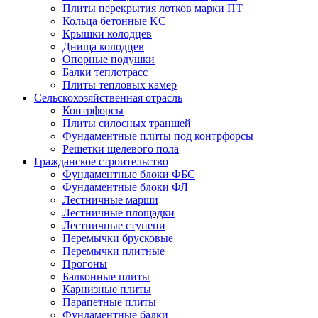
Плиты перекрытия лотков марки ПТ
Кольца бетонные KC
Крышки колодцев
Днища колодцев
Опорные подушки
Балки теплотрасс
Плиты тепловых камер
Сельскохозяйственная отрасль
Контрфорсы
Плиты силосных траншей
Фундаментные плиты под контрфорсы
Решетки щелевого пола
Гражданское строительство
Фундаментные блоки ФБС
Фундаментные блоки ФЛ
Лестничные марши
Лестничные площадки
Лестничные ступени
Перемычки брусковые
Перемычки плитные
Прогоны
Балконные плиты
Карнизные плиты
Парапетные плиты
Фундаментные балки