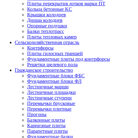
Плиты перекрытия лотков марки ПТ
Кольца бетонные KC
Крышки колодцев
Днища колодцев
Опорные подушки
Балки теплотрасс
Плиты тепловых камер
Сельскохозяйственная отрасль
Контрфорсы
Плиты силосных траншей
Фундаментные плиты под контрфорсы
Решетки щелевого пола
Гражданское строительство
Фундаментные блоки ФБС
Фундаментные блоки ФЛ
Лестничные марши
Лестничные площадки
Лестничные ступени
Перемычки брусковые
Перемычки плитные
Прогоны
Балконные плиты
Карнизные плиты
Парапетные плиты
Фундаментные балки