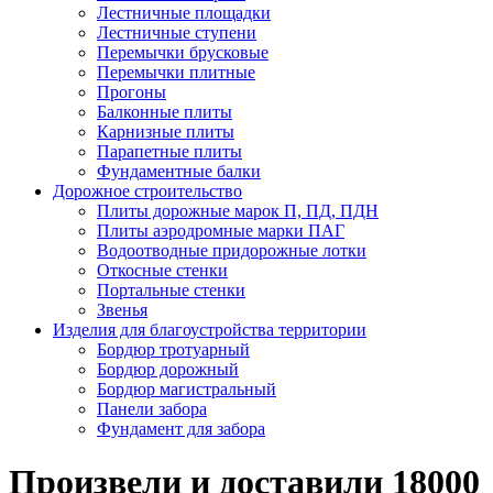
Лестничные площадки
Лестничные ступени
Перемычки брусковые
Перемычки плитные
Прогоны
Балконные плиты
Карнизные плиты
Парапетные плиты
Фундаментные балки
Дорожное строительство
Плиты дорожные марок П, ПД, ПДН
Плиты аэродромные марки ПАГ
Водоотводные придорожные лотки
Откосные стенки
Портальные стенки
Звенья
Изделия для благоустройства территории
Бордюр тротуарный
Бордюр дорожный
Бордюр магистральный
Панели забора
Фундамент для забора
Произвели и доставили 18000