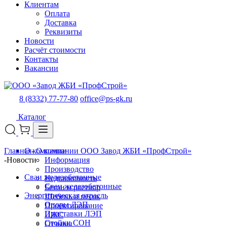
Клиентам
Оплата
Доставка
Реквизиты
Новости
Расчёт стоимости
Контакты
Вакансии
8 (8332) 77-77-80
office@ps-gk.ru
Каталог
Главная
О компании
-
О компании ООО Завод ЖБИ «ПрофСтрой»
-
Новости
Информация
Производство
Сваи железобетонные
Недвижимость
Сваи железобетонные
Бетон и раствор
Энергетическая отрасль
Щебень и песок
Опоры ЛЭП
Проектирование
Приставки ЛЭП
ИЖС
Стойки СОН
Отзывы