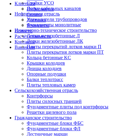
Стойки УСО
Клиентам
Лотки кабельных каналов
Информация
Нефтегазовая отрасль
Оплата
Утяжелители трубопроводов
Доставка
Фундаменты монолитные
Реквизиты
Инженерно-техническое строительство
Новости
Лотки железобетонные Л
Расчёт стоимости
Лотки железобетонные ЛК
Контакты
Плиты перекрытий лотков марки П
Вакансии
Плиты перекрытия лотков марки ПТ
Кольца бетонные KC
Крышки колодцев
Днища колодцев
Опорные подушки
Балки теплотрасс
Плиты тепловых камер
Сельскохозяйственная отрасль
Контрфорсы
Плиты силосных траншей
Фундаментные плиты под контрфорсы
Решетки щелевого пола
Гражданское строительство
Фундаментные блоки ФБС
Фундаментные блоки ФЛ
Лестничные марши